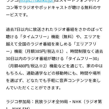
ラジコ(
https://radiko.jp/
)はスマートフォンやパソ
コン等でラジオやポッドキャストが聴ける無料のサ
ービスです。
過去7日以内に放送されたラジオ番組をさかのぼって
聴ける「タイムフリー」機能（無料）や、エリアを
越えて全国のラジオ番組を楽しめる「エリアフリ
ー」機能（月額385円/税込※1）、時間制限なく過去
30日以内のラジオ番組が聴ける「タイムフリー30」
（月額480円/税込※2）機能などを通じて、家の中は
もちろん、通勤通学などの移動時にも、時間や場所
を選ばず、どなたでも手軽に音声コンテンツを楽し
んでいただくことができます。
ラジコ参加局：民放ラジオ全99局・NHK（ラジオ第
1、NHK-FM）